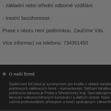
- základní nebo střední odborné vzdělání
- trestní bezúhonnost
Praxe v oboru není podmínkou. Zaučíme Vás.
Více informací na telefonu: 734351450
O naší firmě
Společnost InColour je synonymem pro kvalitu v oblasti nanáš
práškových nátěrových hmot – komaxitování. Stěžejní lokalitou
práškovou lakovnu je
Praha
a Středočeský kraj. Specializujem
lakování velkorozměrových konstrukcí a dalších služeb. Naše
začíná profesionálním přístupem a končí spokojeným zákazní