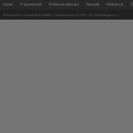
Home
O společnosti
Práškové lakování
Aktuality
Reference
Č
Provozováno na systému
EasyWeb
|
Tvorba eshopu
© 2026 - CS Technologies s.r.o.